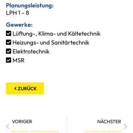
Planungsleistung:
LPH 1 – 8
Gewerke:
Lüftung-, Klima- und Kältetechnik
Heizungs- und Sanitärtechnik
Elektrotechnik
MSR
ZURÜCK
VORIGER
NÄCHSTER
RKU Iniversitäts- und Rehakliniken Sanierung
Acino Neubau Pharmaproduktion